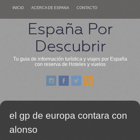
INICIO
ACERCA DE ESPANA
CONTACTO
España Por
Descubrir
Tu guia de información turística y viajes por España
con reserva de Hoteles y vuelos
el gp de europa contara con
alonso