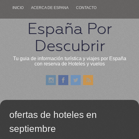
INICIO
ACERCA DE ESPANA
CONTACTO
España Por
Descubrir
Tu guia de información turística y viajes por España
con reserva de Hoteles y vuelos
ofertas de hoteles en
septiembre