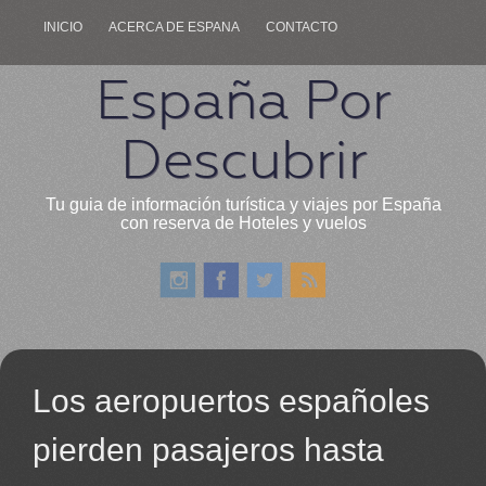
INICIO
ACERCA DE ESPANA
CONTACTO
España Por
Descubrir
Tu guia de información turística y viajes por España
con reserva de Hoteles y vuelos
Los aeropuertos españoles
pierden pasajeros hasta