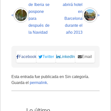
de Iberia se
abrirá hotel
pospone
en
«
»
para
Barcelona
después de
durante el
la Navidad
año 2013
Facebook
Twitter
LinkedIn
Email
Esta entrada fue publicada en Sin categoría.
Guarda el
permalink
.
Lo último