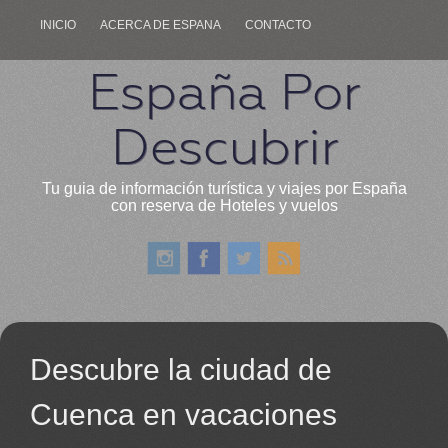
INICIO
ACERCA DE ESPANA
CONTACTO
España Por
Descubrir
Tu guia de información turística y viajes por España
con reserva de Hoteles y vuelos
Descubre la ciudad de
Cuenca en vacaciones