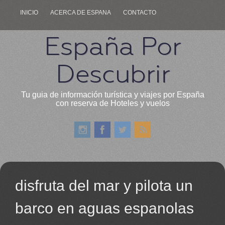
INICIO
ACERCA DE ESPANA
CONTACTO
España Por
Descubrir
Tu guia de información turística y viajes por España
con reserva de Hoteles y vuelos
disfruta del mar y pilota un
barco en aguas espanolas