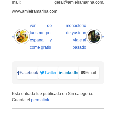
mail: geral@amieiramarina.com.
www.amieiramarina.com
ven de
monasterio
turismo por
de yusteun
«
»
espana y
viaje al
come gratis
pasado
Facebook
Twitter
LinkedIn
Email
Esta entrada fue publicada en Sin categoría.
Guarda el
permalink
.