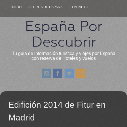
INICIO
ACERCA DE ESPANA
CONTACTO
España Por
Descubrir
Tu guia de información turística y viajes por España
con reserva de Hoteles y vuelos
Edifición 2014 de Fitur en
Madrid