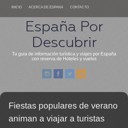
INICIO
ACERCA DE ESPANA
CONTACTO
España Por
Descubrir
Tu guia de información turística y viajes por España
con reserva de Hoteles y vuelos
Fiestas populares de verano
animan a viajar a turistas