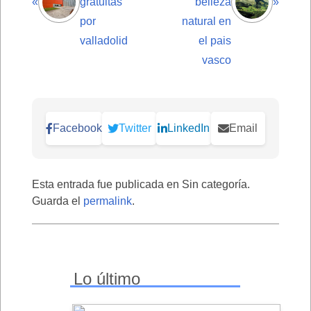
«
gratuitas
belleza
»
por
natural en
valladolid
el pais
vasco
Facebook
Twitter
LinkedIn
Email
Esta entrada fue publicada en Sin categoría.
Guarda el
permalink
.
Lo último