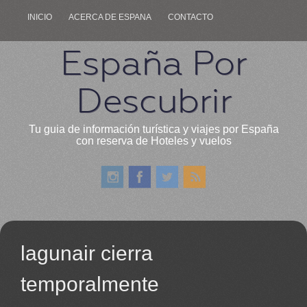
INICIO
ACERCA DE ESPANA
CONTACTO
España Por
Descubrir
Tu guia de información turística y viajes por España
con reserva de Hoteles y vuelos
lagunair cierra
temporalmente