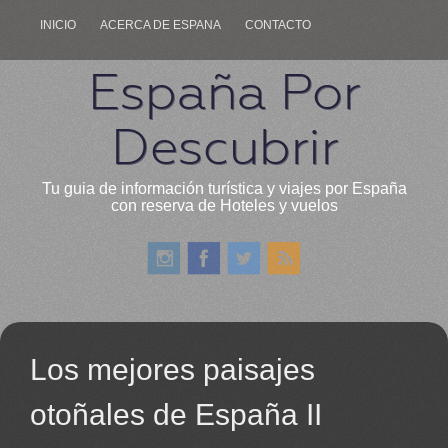
INICIO
ACERCA DE ESPANA
CONTACTO
España Por
Descubrir
Tu guia de información turística y viajes por España
con reserva de Hoteles y vuelos
Los mejores paisajes
otoñales de España II