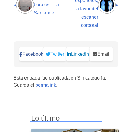
españoles,
«
baratos a
»
a favor del
Santander
escáner
corporal
Facebook
Twitter
LinkedIn
Email
Esta entrada fue publicada en Sin categoría.
Guarda el
permalink
.
Lo último