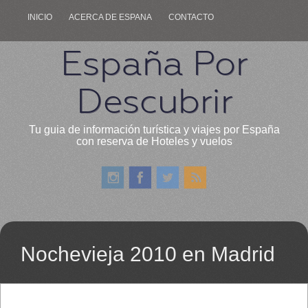
INICIO
ACERCA DE ESPANA
CONTACTO
España Por
Descubrir
Tu guia de información turística y viajes por España
con reserva de Hoteles y vuelos
Nochevieja 2010 en Madrid