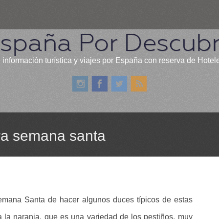
spaña Por Descubr
 información turística y viajes por España con reserva de Hotel
ara semana santa
emana Santa de hacer algunos duces típicos de estas
 la naranja, que es una variedad de los pestiños, muy