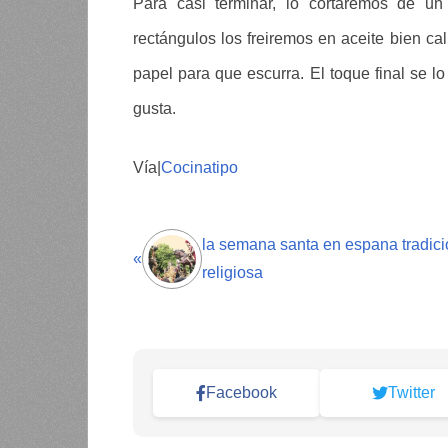
Para casi terminar, lo cortaremos de u
rectángulos los freiremos en aceite bien c
papel para que escurra. El toque final se 
gusta.
Vía|
Cocinatipo
la semana santa en espana tradic
«
religiosa
Facebook
Twitter