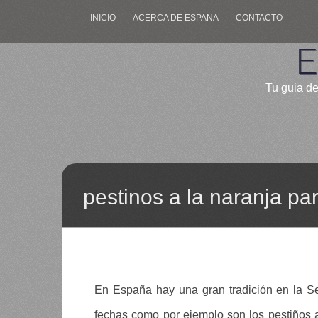
INICIO
ACERCA DE ESPANA
CONTACTO
E
Tu guia de
pestinos a la naranja p
En España hay una gran tradición en la S
fechas como por ejemplo son los pestiños a