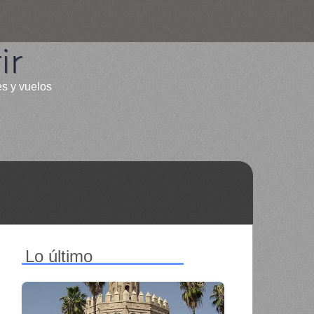
ir
es y vuelos
Lo último