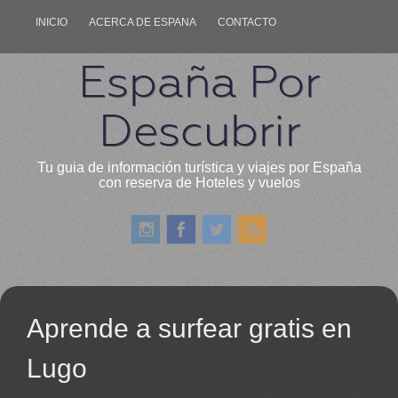
INICIO
ACERCA DE ESPANA
CONTACTO
España Por
Descubrir
Tu guia de información turística y viajes por España
con reserva de Hoteles y vuelos
Aprende a surfear gratis en
Lugo