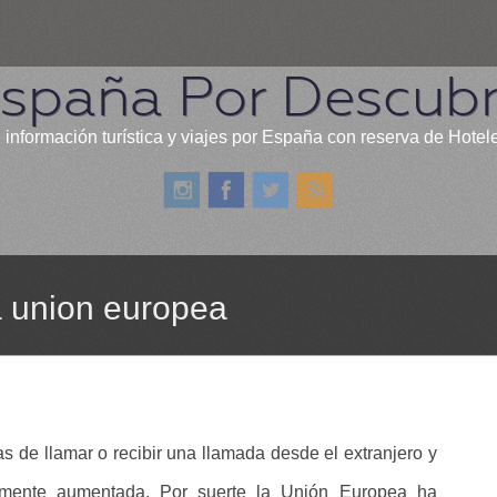
spaña Por Descubr
 información turística y viajes por España con reserva de Hotel
a union europea
 de llamar o recibir una llamada desde el extranjero y
lemente aumentada. Por suerte la Unión Europea ha