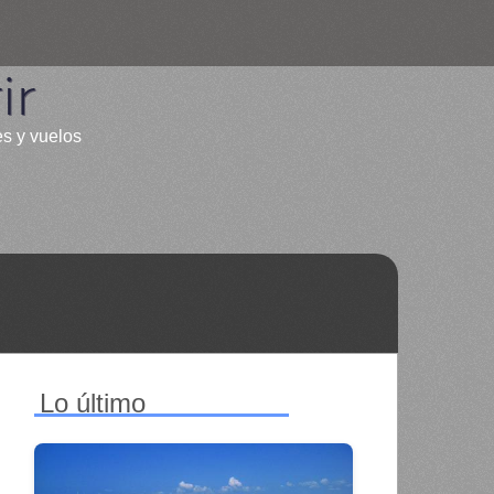
ir
es y vuelos
Lo último