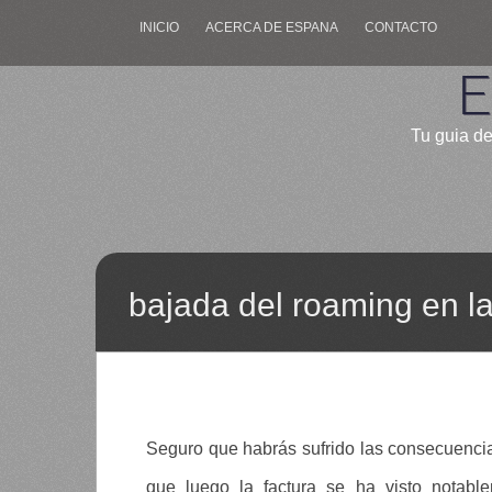
INICIO
ACERCA DE ESPANA
CONTACTO
E
Tu guia de
bajada del roaming en l
Seguro que habrás sufrido las consecuencias
que luego la factura se ha visto notab