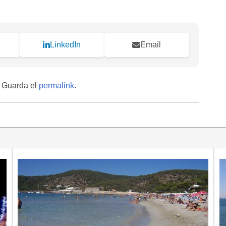
LinkedIn
Email
. Guarda el
permalink
.