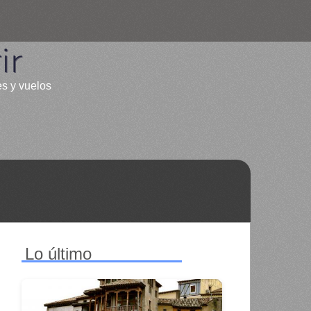
ir
es y vuelos
Lo último