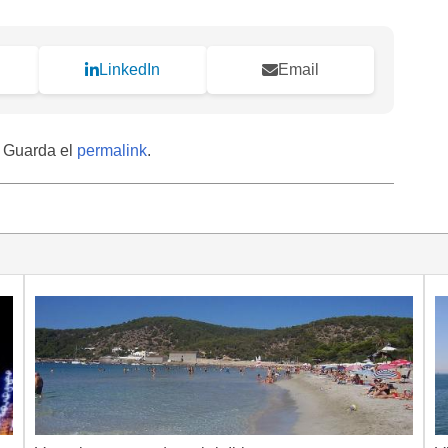
LinkedIn
Email
. Guarda el
permalink
.