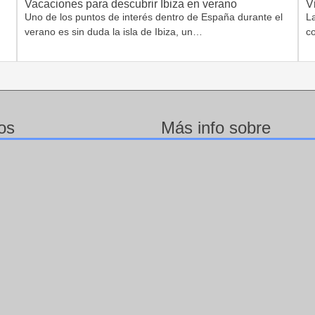
Vacaciones para descubrir Ibiza en verano
V
Uno de los puntos de interés dentro de España durante el
L
verano es sin duda la isla de Ibiza, un…
c
os
Más info sobre