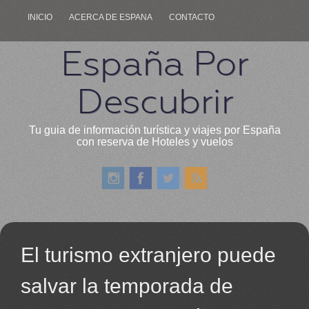
INICIO
ACERCA DE ESPANA
CONTACTO
España Por
Descubrir
Tu guia de información turística y viajes por España
con reserva de Hoteles y vuelos
El turismo extranjero puede
salvar la temporada de