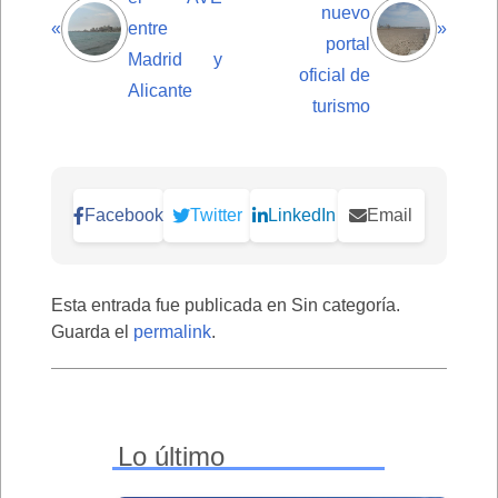
nuevo
«
entre
»
portal
Madrid y
oficial de
Alicante
turismo
Facebook
Twitter
LinkedIn
Email
Esta entrada fue publicada en Sin categoría.
Guarda el
permalink
.
Lo último