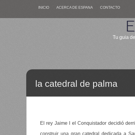
INICIO
ACERCA DE ESPANA
CONTACTO
E
Tu guia de
la catedral de palma
El rey Jaime I el Conquistador decidió der
construir una gran catedral dedicada a Sa