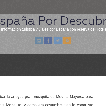
spaña Por Descubr
 información turística y viajes por España con reserva de Hotel
ribar la antigua gran mezquita de Medina Mayurca para
nta María, tal y como era costumbre tras la conquista