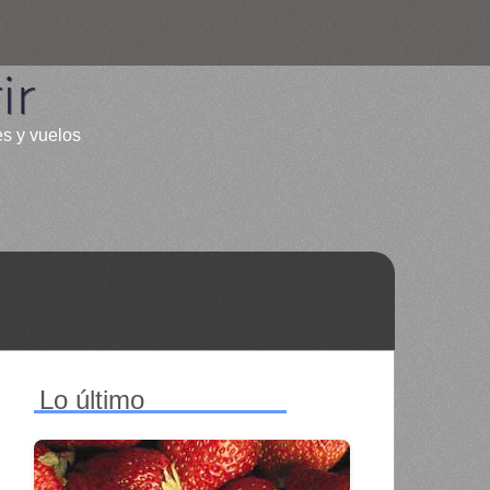
ir
es y vuelos
Lo último