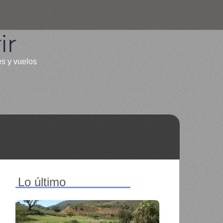
ir
es y vuelos
Lo último