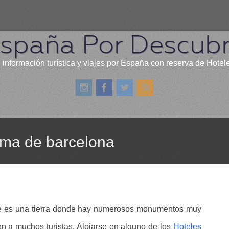
spaña Por Descubr
 información turística y viajes por España con reserva de Hotel
ema de barcelona
que es una tierra donde hay numerosos monumentos muy
aen a muchos turistas. Alojarse en alguno de los
Hoteles