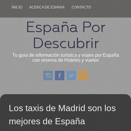
INICIO
ACERCA DE ESPANA
CONTACTO
España Por
Descubrir
Tu guia de información turística y viajes por España
con reserva de Hoteles y vuelos
Los taxis de Madrid son los
mejores de España