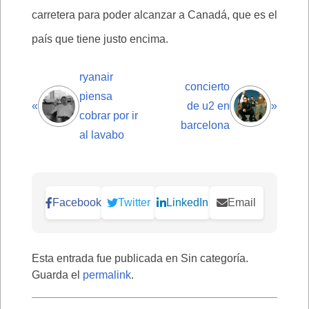
carretera para poder alcanzar a Canadá, que es el
país que tiene justo encima.
ryanair
concierto
piensa
«
de u2 en
»
cobrar por ir
barcelona
al lavabo
Facebook
Twitter
LinkedIn
Email
Esta entrada fue publicada en Sin categoría.
Guarda el
permalink
.