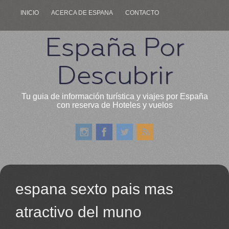
INICIO
ACERCA DE ESPANA
CONTACTO
España Por
Descubrir
Tu guia de información turística y viajes por España
con reserva de Hoteles y vuelos
espana sexto pais mas
atractivo del muno