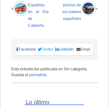
Española
precios de
«
»
en el Día
los hoteles
de
españoles
Cataluña
Facebook
Twitter
LinkedIn
Email
Esta entrada fue publicada en Sin categoría.
Guarda el
permalink
.
Lo último