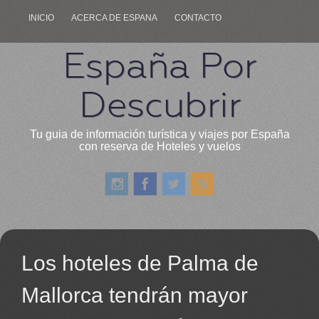
INICIO
ACERCA DE ESPANA
CONTACTO
España Por
Descubrir
Tu guia de información turística y viajes por España
con reserva de Hoteles y vuelos
Los hoteles de Palma de
Mallorca tendrán mayor