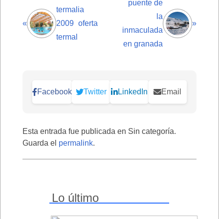
puente de
termalia
la
«
2009 oferta
»
inmaculada
termal
en granada
Facebook
Twitter
LinkedIn
Email
Esta entrada fue publicada en Sin categoría.
Guarda el
permalink
.
Lo último