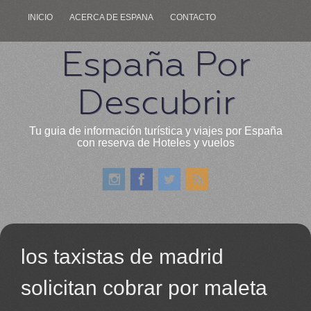
INICIO
ACERCA DE ESPANA
CONTACTO
España Por
Descubrir
Tu guia de información turística y viajes por España
con reserva de Hoteles y vuelos
los taxistas de madrid
solicitan cobrar por maleta